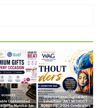
LATEST NEWS
BUSINESS
International Digital Art
dable Customized
Exhibition “ART WITHOUT
e Gifts Mumbai for
BORDERS” 2026 Celebrates