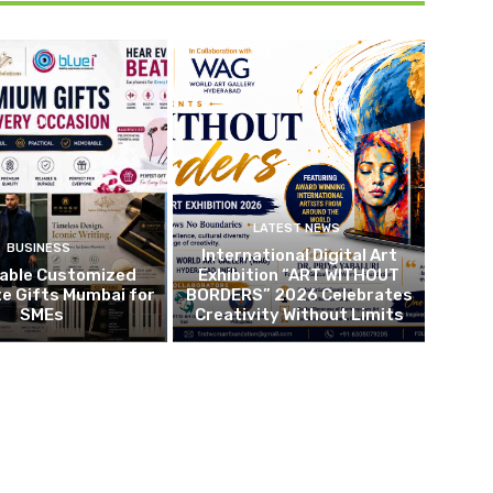
LATEST NEWS
BUSINESS
International Digital Art
dable Customized
Exhibition “ART WITHOUT
e Gifts Mumbai for
BORDERS” 2026 Celebrates
SMEs
Creativity Without Limits