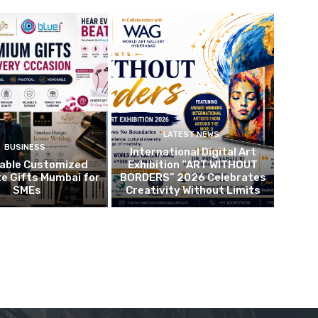
LATEST NEWS
BUSINESS
International Digital Art
dable Customized
Exhibition “ART WITHOUT
e Gifts Mumbai for
BORDERS” 2026 Celebrates
SMEs
Creativity Without Limits