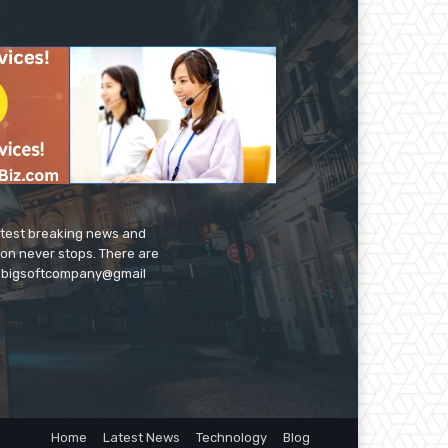
latest breaking news and
ion never stops. There are
 on bigsoftcompany@gmail
Home
Latest News
Technology
Blog