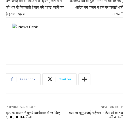
छत्तीसगढ़ का वो ‘खौफनाक’ झरना, जहां पानी
कलेक्टर को दो टूक- ‘मनमानी बर्दाश्त नहीं’,
की धार से निकलती है बाघ की दहाड़; जानें क्या
आदेश का पालन न होने पर जताई भारी
है इसका रहस्य
नाराजगी
Facebook
Twitter
PREVIOUS ARTICLE
NEXT ARTICLE
ट्रंप प्रशासन ने दूसरे कार्यकाल में रद्द किए
मलाला यूसुफजई ने ईरानी महिलाओं के हक़
1,00,000+ वीजा
की बात की