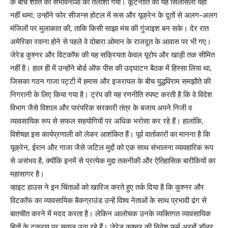
के बीच शांति की संभावनाओं को तलाशा गया। कूटनीति का यह सिलसिला यहीं
नहीं थमा; उन्होंने फोर सीजन्स होटल में रूस और यूक्रेन के दूतों से अलग-अलग
मंजिलों पर मुलाकात की, ताकि किसी साझा मंच की गुंजाइश बन सके। देर रात
अमेरिका रवाना होने से पहले वे दोबारा ओमान के राजदूत के आवास पर भी गए।
जेरेड कुश्नर और विटकॉफ की यह सक्रियता केवल यूरोप और खाड़ी तक सीमित
नहीं है। हाल ही में उन्होंने बोर्ड ऑफ पीस की उद्घाटन बैठक में हिस्सा लिया था,
जिसका गठन गाजा पट्टी में हमास और इजरायल के बीच युद्धविराम समझौते की
निगरानी के लिए किया गया है। ट्रंप की यह रणनीति स्पष्ट करती है कि वे विदेश
विभाग जैसे विशाल और पारंपरिक सरकारी तंत्र के बजाय अपने निजी व
व्यावसायिक रूप से सफल सहयोगियों पर अधिक भरोसा कर रहे हैं। हालांकि,
विशेषज्ञ इस कार्यप्रणाली को लेकर आशंकित हैं। पूर्व वार्ताकारों का मानना है कि
यूक्रेन, ईरान और गाजा जैसे जटिल मुद्दों को एक साथ संभालना व्यावहारिक रूप
से असंभव है, क्योंकि इनमें से प्रत्येक मुद्दा तकनीकी और ऐतिहासिक बारीकियों का
महासागर है।
व्हाइट हाउस ने इन चिंताओं को खारिज करते हुए तर्क दिया है कि कुश्नर और
विटकॉफ का व्यावसायिक बैकग्राउंड उन्हें विश्व नेताओं के साथ प्रभावी ढंग से
बातचीत करने में मदद करता है। लेकिन आलोचक उनके व्यक्तिगत व्यावसायिक
हितों के टकराव पर सवाल उठा रहे हैं। जेरेड कुश्नर की निवेश फर्म अरबों डॉलर