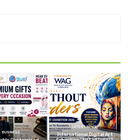
LATEST NEWS
BUSINESS
International Digital Art
dable Customized
Exhibition “ART WITHOUT