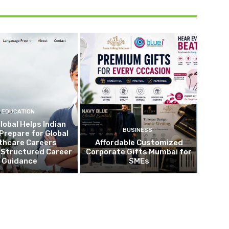
EDUCATION
lobal Helps Indian
BUSINESS
Prepare for Global
thcare Careers
Affordable Customized
 Structured Career
Corporate Gifts Mumbai for
Guidance
SMEs