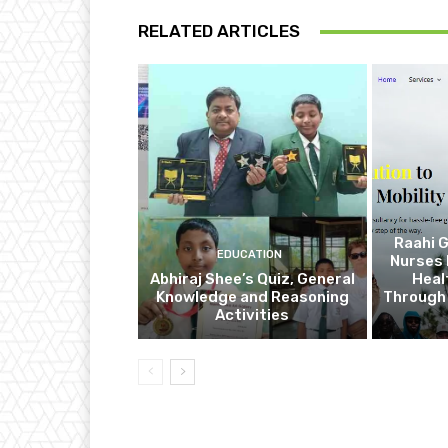
RELATED ARTICLES
Raahi G
EDUCATION
Nurses 
Abhiraj Shee’s Quiz, General
Heal
Knowledge and Reasoning
Through
Activities