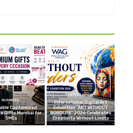
LATEST NEWS
BUSINESS
International Digital Art
dable Customized
Exhibition “ART WITHOUT
e Gifts Mumbai for
BORDERS” 2026 Celebrates
SMEs
Creativity Without Limits