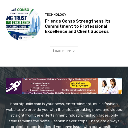
TECHNOLOGY
Friends Conso Strengthens Its
Commitment to Professional
Excellence and Client Success
Load more
bharatpublic.com is your news, entertainment, music fashion
website. We provide you with the latest breaking news and videos
straight from the entertainment industry. Fashion fades, only
style remains the same. Fashion never stops. There are always
projects, opportunities. if you have issue with our website or