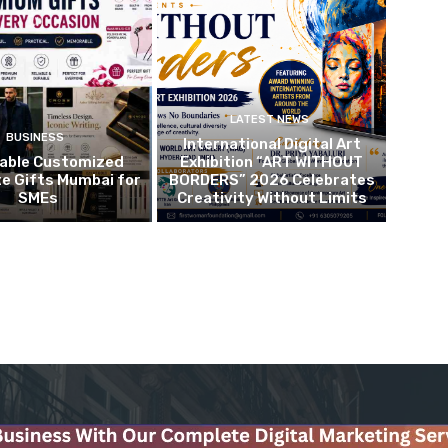
LATEST NEWS
BUSINESS
International Digital Art
dable Customized
Exhibition “ART WITHOUT
e Gifts Mumbai for
BORDERS” 2026 Celebrates
SMEs
Creativity Without Limits