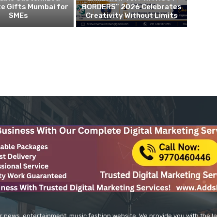
e Gifts Mumbai for
BORDERS” 2026 Celebrates
SMEs
Creativity Without Limits
r news, entertainment, music fashion website. We provide you with the 