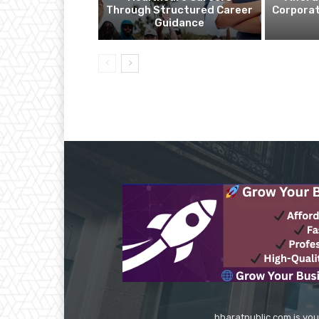
Through Structured Career
Corporat
Guidance
bharatpublic.com is you