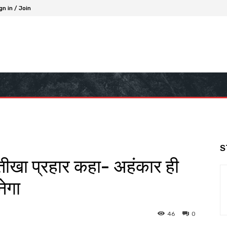
gn in / Join
S
ा तीखा प्रहार कहा- अहंकार ही
ेगा
46
0