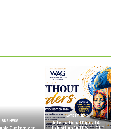
LATEST NEWS
BUSINESS
International Digital Art
dable Customized
Exhibition “ART WITHOUT