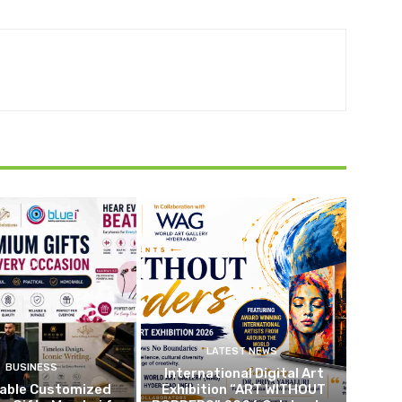
LATEST NEWS
BUSINESS
International Digital Art
dable Customized
Exhibition “ART WITHOUT