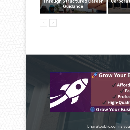
Through Structured Career
Corporat
Guidance
bharatpublic.com is you