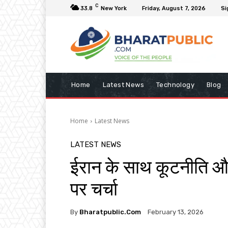
C
33.8
New York
Friday, August 7, 2026
Si
Home
Latest News
Technology
Blog
Home
Latest News
LATEST NEWS
ईरान के साथ कूटनीति औ
पर चर्चा
By
Bharatpublic.com
February 13, 2026