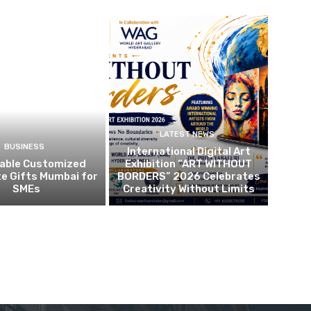
LATEST NEWS
BUSINESS
International Digital Art
dable Customized
Exhibition “ART WITHOUT
e Gifts Mumbai for
BORDERS” 2026 Celebrates
SMEs
Creativity Without Limits